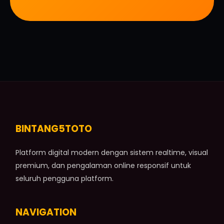
BINTANG5TOTO
Platform digital modern dengan sistem realtime, visual
premium, dan pengalaman online responsif untuk
seluruh pengguna platform.
NAVIGATION