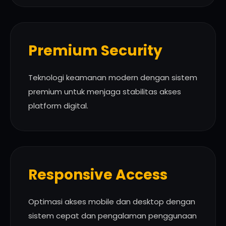
Premium Security
Teknologi keamanan modern dengan sistem
premium untuk menjaga stabilitas akses
platform digital.
Responsive Access
Optimasi akses mobile dan desktop dengan
sistem cepat dan pengalaman penggunaan