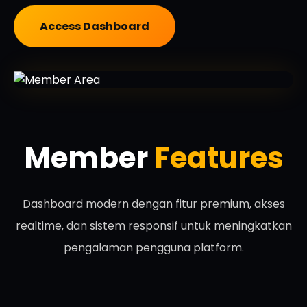
Access Dashboard
Member
Features
Dashboard modern dengan fitur premium, akses
realtime, dan sistem responsif untuk meningkatkan
pengalaman pengguna platform.