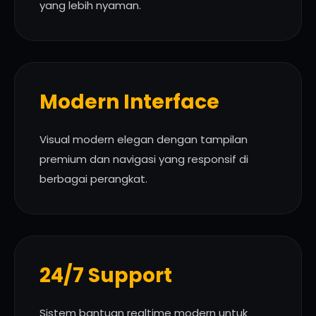
yang lebih nyaman.
Modern Interface
Visual modern elegan dengan tampilan
premium dan navigasi yang responsif di
berbagai perangkat.
24/7 Support
Sistem bantuan realtime modern untuk