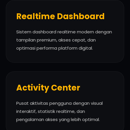
Realtime Dashboard
Sistem dashboard realtime modern dengan
tampilan premium, akses cepat, dan
optimasi performa platform digital.
Activity Center
Pusat aktivitas pengguna dengan visual
interaktif, statistik realtime, dan
pengalaman akses yang lebih optimal.