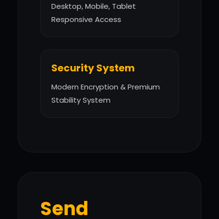
Desktop, Mobile, Tablet
Responsive Access
Security System
Modern Encryption & Premium
Stability System
Send