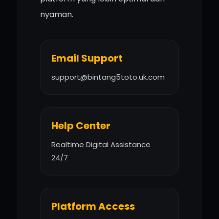
nyaman.
Email Support
support@bintang5toto.uk.com
Help Center
Realtime Digital Assistance
24/7
Platform Access