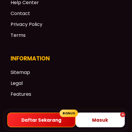
Help Center
Contact
Privacy Policy
Terms
INFORMATION
Sitemap
Legal
Features
BONUS
×
Daftar Sekarang
Masuk
© 2026 BINTANG5TOTO. All rights reserved.
INDONESIA