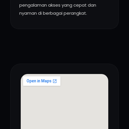
pengalaman akses yang cepat dan
nyaman di berbagai perangkat.