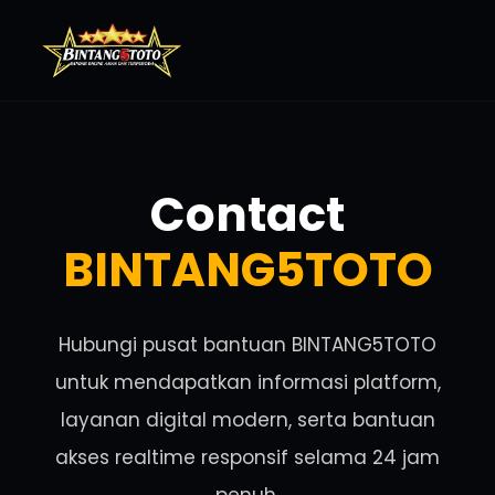
Contact
BINTANG5TOTO
Hubungi pusat bantuan BINTANG5TOTO
untuk mendapatkan informasi platform,
layanan digital modern, serta bantuan
akses realtime responsif selama 24 jam